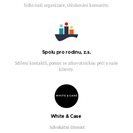
Sídlo naší organizace, shlukování komunity.
Spolu pro rodinu, z.s.
Sdílení kontaktů, pomoc se zdravotnickou péčí o naše
klienty.
White & Case
Advokátní činnost