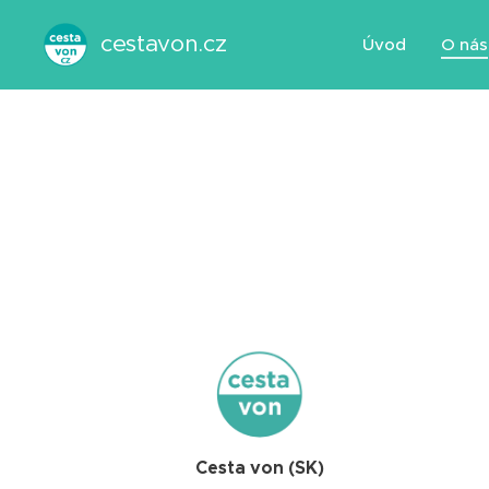
cestavon.cz
Úvod
O nás
Cesta von (SK)