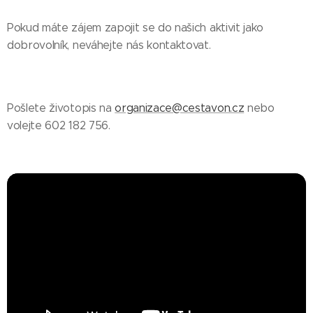
Pokud máte zájem zapojit se do našich aktivit jako
dobrovolník, neváhejte nás kontaktovat.
Pošlete životopis na
organizace@cestavon.cz
nebo
volejte 602 182 756.