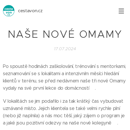
cestavon.cz
NAŠE NOVÉ OMAMY
17.07.2024
Po spoustě hodinách zaškolování, trénování s mentorkami,
seznamování se s lokalitami a intenzivním měsíci hledání
klientů v terénu, se před nedávnem naše tři nové Omamy
vydaly na své první lekce do domácností👏🏼.
V lokalitách se jim podařilo i za tak krátký čas vybudovat
uznávané místo. Jejich klientela se také velmi rychle plní
(nebo již naplnila) a nás moc těší, jaký zájem o program je
a jaké jsou pozitivní odezvy na naše nové kolegyně❤️.