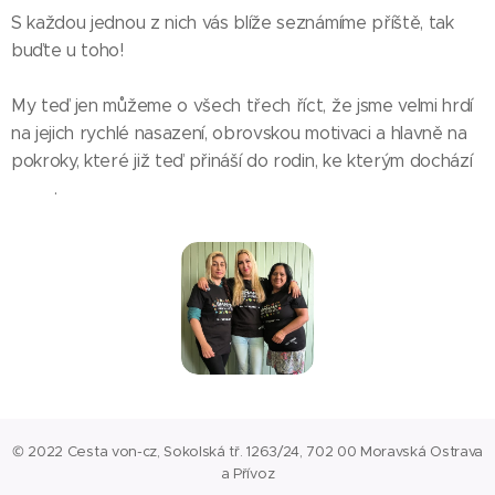
S každou jednou z nich vás blíže seznámíme příště, tak
buďte u toho! 🤩
My teď jen můžeme o všech třech říct, že jsme velmi hrdí
na jejich rychlé nasazení, obrovskou motivaci a hlavně na
pokroky, které již teď přináší do rodin, ke kterým dochází
🥺❤️.
© 2022 Cesta von-cz, Sokolská tř. 1263/24, 702 00 Moravská Ostrava
a Přívoz