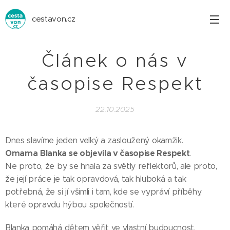
cestavon.cz
Článek o nás v
časopise Respekt
22.10.2025
Dnes slavíme jeden velký a zasloužený okamžik.
Omama
Blanka se objevila v časopise Respekt
.
Ne proto, že by se hnala za světly reflektorů, ale proto,
že její práce je tak opravdová, tak hluboká a tak
potřebná, že si jí všimli i tam, kde se vypráví příběhy,
které opravdu hýbou společností.
Blanka pomáhá dětem věřit ve vlastní budoucnost.