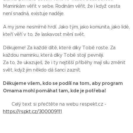
Maminkám věřit v sebe. Rodinám věřit, že i když cesta
není snadná, existuje naděje.
A my jsme nesmírně hrdí. Jako tým, jako komunita, jako lidé,
kteří věří v to, že laskavost mění svět.
Děkujeme! Za každé dítě, které díky Tobě roste. Za
každou maminku, která díky Tobě stojí pevněji.
Za to, že ukazuješ, že i ty nejtišší příběhy mají sílu změnit
svět, když jim někdo dá šanci zaznít.
Děkujeme všem, kdo se podílí na tom, aby program
Omama mohl pomáhat tam, kde je potřeba!
👉 Celý text si přečtěte na webu respekt.cz -
Zdroj:
https://rspkt.cz/300009111
https://www.respekt.cz/rod
Blanka
Blanka
a-
Tatarová
Tatarová
vztahy/rolnicka-