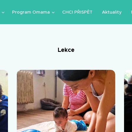
Program Omama
CHCI PŘISPĚT
Aktuality
Lekce