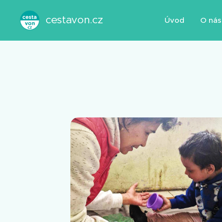
cestavon.cz
Úvod
O nás